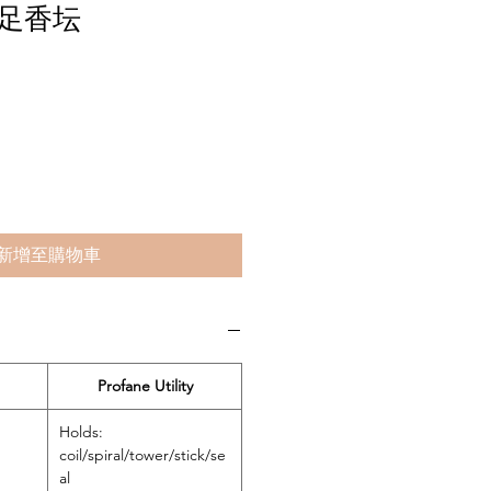
足香坛
新增至購物車
Profane Utility
Holds:
coil/spiral/tower/stick/se
al