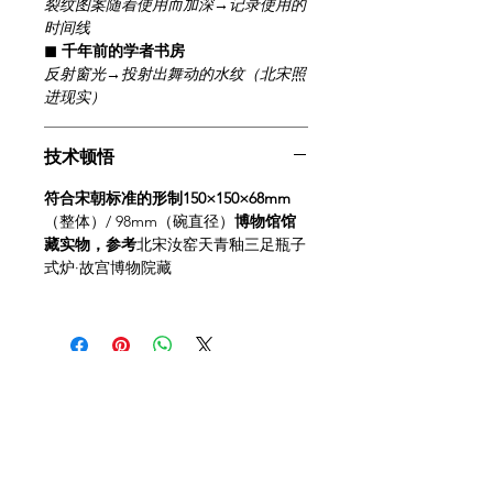
裂纹图案随着使用而加深→记录使用的
时间线
◼ 千年前的学者书房
反射窗光→投射出舞动的水纹（北宋照
进现实）
技术顿悟
符合宋朝标准的形制150×150×68mm
（整体）/ 98mm（碗直径）
博物馆馆
藏实物，参考
北宋汝窑天青釉三足瓶子
式炉·故宫博物院藏