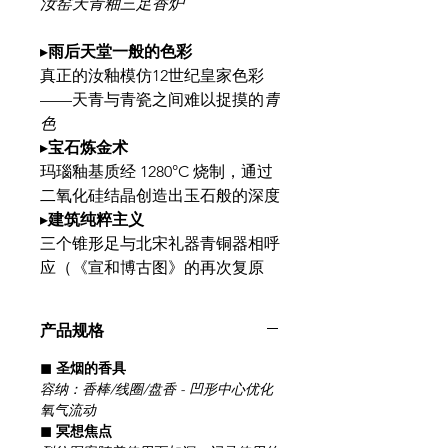
汝窑天青釉三足香炉
▸
雨后天堂一般的色彩
真正的汝釉模仿12世纪皇家色彩
——天青与青瓷之间难以捉摸的
青
色
▸
宝石炼金术
玛瑙釉基质经 1280°C 烧制，通过
二氧化硅结晶创造出玉石般的深度
▸
建筑纯粹主义
三个锥形足与北宋礼器青铜器相呼
应（《宣和博古图》的再次复原
产品规格
◼ 圣烟的香具
容纳：香棒/线圈/盘香 - 凹形中心优化
氧气流动
◼ 冥想焦点