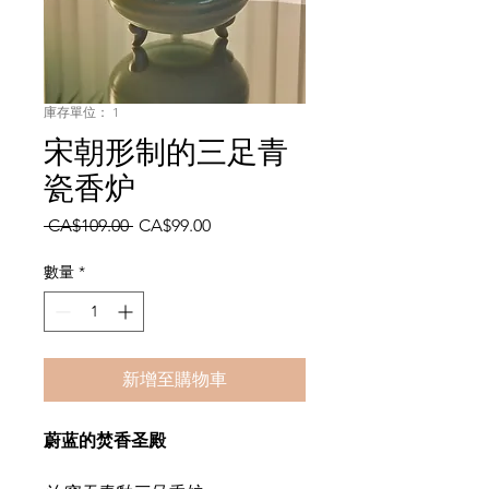
庫存單位： 1
宋朝形制的三足青
瓷香炉
一
促
 CA$109.00 
CA$99.00
般
銷
價
價
數量
*
格
格
新增至購物車
蔚蓝的焚香圣殿