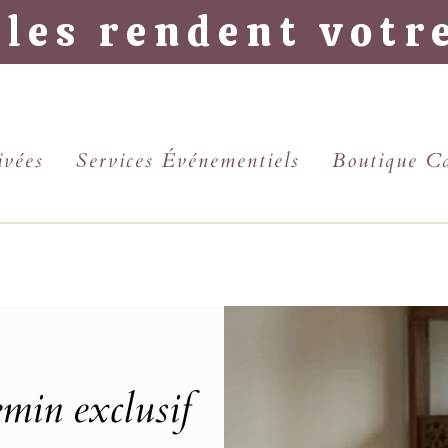
lles rendent votr
ivées
Services Événementiels
Boutique C
emin exclusif