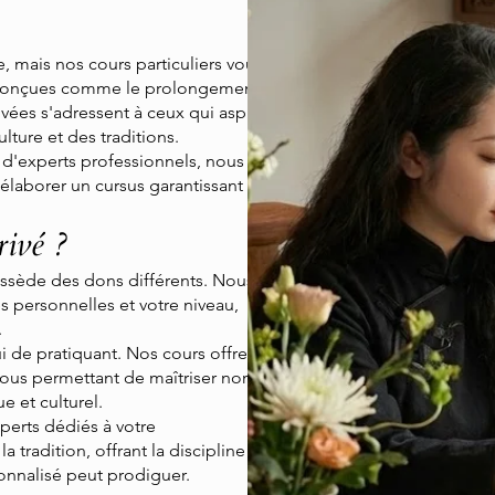
e, mais nos cours particuliers vous
nt. Conçues comme le prolongement
vées s'adressent à ceux qui aspirent
ture et des traditions.
on d'experts professionnels, nous
'élaborer un cursus garantissant un
rivé ?
ssède des dons différents. Nous
 personnelles et votre niveau,
.
i de pratiquant. Nos cours offrent
vous permettant de maîtriser non
e et culturel.
perts dédiés à votre
tradition, offrant la discipline et la
onnalisé peut prodiguer.