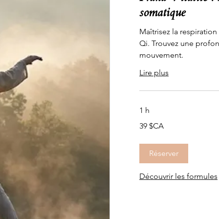
somatique
Maîtrisez la respiration
Qi. Trouvez une profo
mouvement.
Lire plus
1 h
39
39 $CA
dollars
canadiens
Réserver
Découvrir les formules