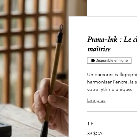
Prana-Ink : Le c
maîtrise
Disponible en ligne
Un parcours calligraph
harmoniser l’encre, la s
votre rythme unique.
Lire plus
1 h
39
39 $CA
dollars