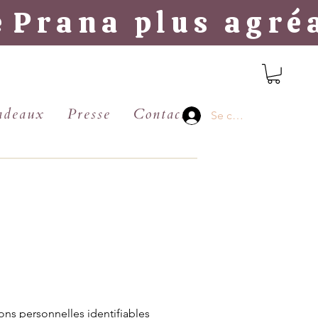
e
Prana plus agréa
adeaux
Presse
Contact
Se connecter
ions personnelles identifiables