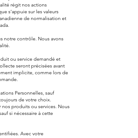
lité régit nos actions
que s'appuie sur les valeurs
canadienne de normalisation et
nada.
s notre contrôle. Nous avons
lité.
roduit ou service demandé et
collecte seront précisées avant
tement implicite, comme lors de
ommande.
mations Personnelles, sauf
toujours de votre choix.
ir nos produits ou services. Nous
uf si nécessaire à cette
entifiées. Avec votre